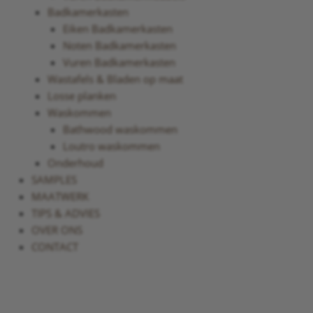
Badkamerkasten
Eiken Badkamerkasten
Noten Badkamerkasten
Vuren Badkamerkasten
Wastafels & Bladen op maat
Losse planken
Waskommen
Bathwood waskommen
Loutro waskommen
Onderhoud
SAMPLES
MAATWERK
TIPS & ADVIES
OVER ONS
CONTACT