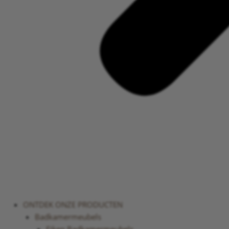
ONTDEK ONZE PRODUCTEN
Badkamermeubels
Eiken Badkamermeubels