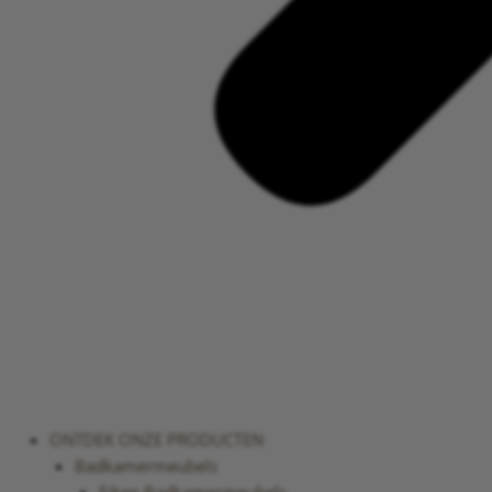
ONTDEK ONZE PRODUCTEN
Badkamermeubels
Eiken Badkamermeubels