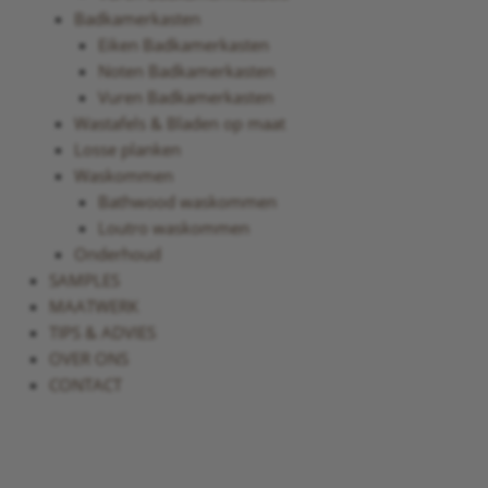
Badkamerkasten
Eiken Badkamerkasten
Noten Badkamerkasten
Vuren Badkamerkasten
Wastafels & Bladen op maat
Losse planken
Waskommen
Bathwood waskommen
Loutro waskommen
Onderhoud
SAMPLES
MAATWERK
TIPS & ADVIES
OVER ONS
CONTACT