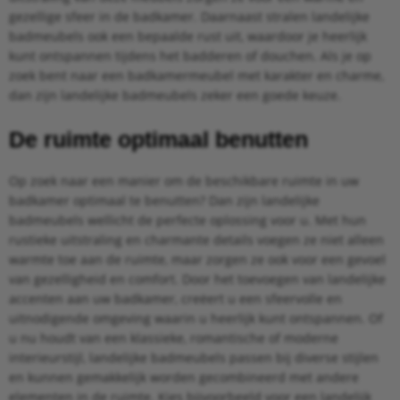
gezellige sfeer in de badkamer. Daarnaast stralen landelijke
badmeubels ook een bepaalde rust uit, waardoor je heerlijk
kunt ontspannen tijdens het badderen of douchen. Als je op
zoek bent naar een badkamermeubel met karakter en charme,
dan zijn landelijke badmeubels zeker een goede keuze.
De ruimte optimaal benutten
Op zoek naar een manier om de beschikbare ruimte in uw
badkamer optimaal te benutten? Dan zijn landelijke
badmeubels wellicht de perfecte oplossing voor u. Met hun
rustieke uitstraling en charmante details voegen ze niet alleen
warmte toe aan de ruimte, maar zorgen ze ook voor een gevoel
van gezelligheid en comfort. Door het toevoegen van landelijke
accenten aan uw badkamer, creëert u een sfeervolle en
uitnodigende omgeving waarin u heerlijk kunt ontspannen. Of
u nu houdt van een klassieke, romantische of moderne
interieurstijl, landelijke badmeubels passen bij diverse stijlen
en kunnen gemakkelijk worden gecombineerd met andere
elementen in de ruimte. Kies bijvoorbeeld voor een landelijk