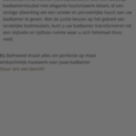
badkamermeubel met elegante houtsnijwerk details of een
vintage afwerking om een unieke en persoonlijke touch aan uw
badkamer te geven. Met de juiste keuzes op het gebied van
landelijke badmeubels, kunt u uw badkamer transformeren tot
een stijlvolle en tijdloze ruimte waar u zich helemaal thuis
voelt.
Bij Bathwood draait alles om perfectie op maat.
Ambachtelijk maatwerk voor jouw badkamer
Stuur ons een bericht