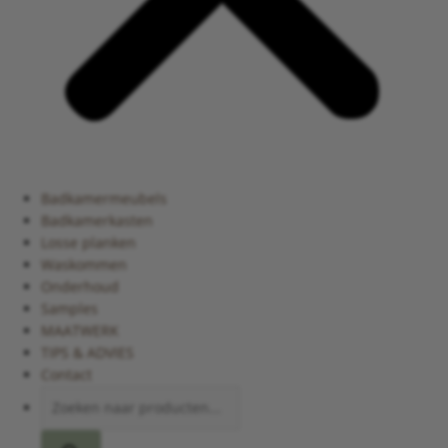
Badkamermeubels
Badkamerkasten
Losse planken
Waskommen
Onderhoud
Samples
MAATWERK
TIPS & ADVIES
Contact