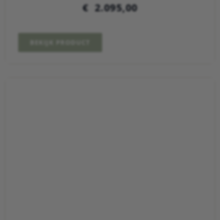
€
2.095,00
BEKIJK PRODUCT