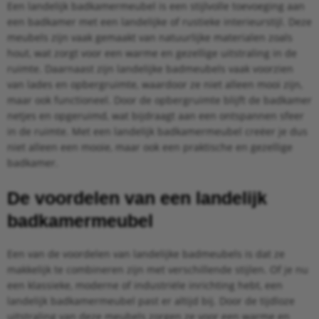
Een landelijk badkamermeubel is een stijlvolle toevoeging aan
een badkamer met een landelijke of rustieke interieurstijl. Deze
meubels zijn vaak gemaakt van natuurlijke materialen zoals
hout, wat zorgt voor een warme en gezellige uitstraling in de
ruimte. Daarnaast zijn landelijke badmeubels vaak voorzien
van lades en opbergruimte, waardoor ze niet alleen mooi zijn,
maar ook functioneel. Door de opbergruimte blijft de badkamer
netjes en opgeruimd, wat bijdraagt aan een ontspannen sfeer
in de ruimte. Met een landelijk badkamermeubel creëer je dus
niet alleen een mooie, maar ook een praktische en gezellige
badkamer.
De voordelen van een landelijk
badkamermeubel
Een van de voordelen van landelijke badmeubels is dat ze
makkelijk te combineren zijn met verschillende stijlen. Of je nu
een klassieke, moderne of industriële inrichting hebt, een
landelijk badkamermeubel past er altijd bij. Door de tijdloze
uitstraling van deze meubels zorgen ze voor een warme en