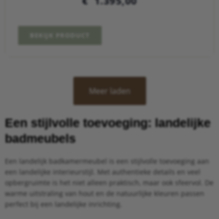
€
1.395,00
BEKIJK PRODUCT
Meer laden
Een stijlvolle toevoeging: landelijke
badmeubels
Een landelijk badkamermeubel is een stijlvolle toevoeging aan
een landelijke interieurstijl. Met authentieke details en veel
opbergruimte is het niet alleen praktisch, maar ook sfeervol. De
warme uitstraling van hout en de natuurlijke kleuren passen
perfect bij een landelijke inrichting.