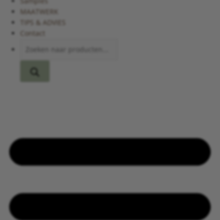
Samples
MAATWERK
TIPS & ADVIES
Contact