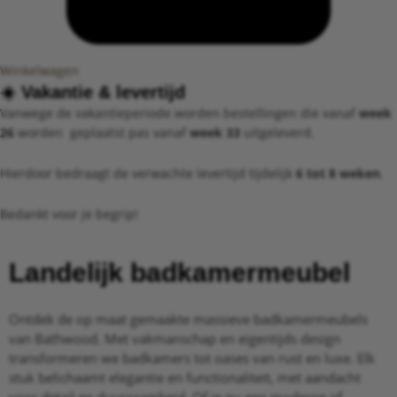
Winkelwagen
☀️ ​Vakantie &
levertijd​
Vanwege de vakantieperiode worden bestellingen die vanaf
week
26
worden geplaatst pas vanaf
week 33
uitgeleverd.
Hierdoor bedraagt de verwachte levertijd tijdelijk
6 tot 8 weken
.
Bedankt voor je begrip!
Landelijk badkamermeubel
Ontdek de op maat gemaakte massieve badkamermeubels
van Bathwood. Met vakmanschap en eigentijds design
transformeren we badkamers tot oases van rust en luxe. Elk
stuk belichaamt elegantie en functionaliteit, met aandacht
voor detail en duurzaamheid. Of je nu een moderne of