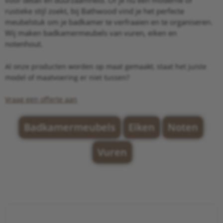
rustieke stijl zoekt, bij Bathwood vind je het perfecte
meubelstuk om je badkamer te verfraaien en te organiseren.
Wij maken badkamermeubels van vuren, eiken en
notenhout.
Al onze producten worden op maat gemaakt, staat het juiste
model of maatvoering er niet tussen?
Vraag een offerte aan
Badkamermeubels
Eiken
Noten
Vuren