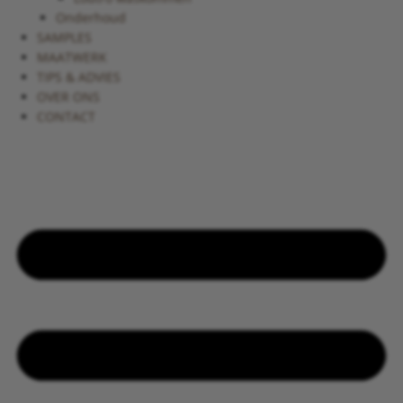
Onderhoud
SAMPLES
MAATWERK
TIPS & ADVIES
OVER ONS
CONTACT