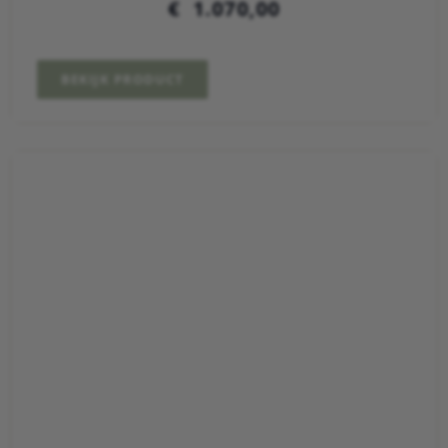
€
1.070,00
BEKIJK PRODUCT