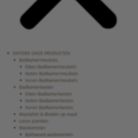
ONTDEK ONZE PRODUCTEN
Badkamermeubels
Eiken Badkamermeubels
Noten Badkamermeubels
Vuren Badkamermeubels
Badkamerkasten
Eiken Badkamerkasten
Noten Badkamerkasten
Vuren Badkamerkasten
Wastafels & Bladen op maat
Losse planken
Waskommen
Bathwood waskommen