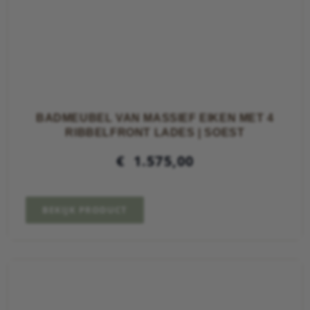
BADMEUBEL VAN MASSIEF EIKEN MET 4
RIBBELFRONT LADES | SOEST
€
1.575,00
BEKIJK PRODUCT