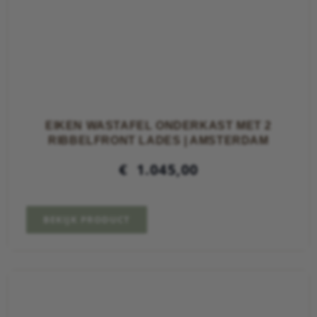
EIKEN WASTAFEL ONDERKAST MET 2
RIBBELFRONT LADES | AMSTERDAM
€
1.045,00
BEKIJK PRODUCT