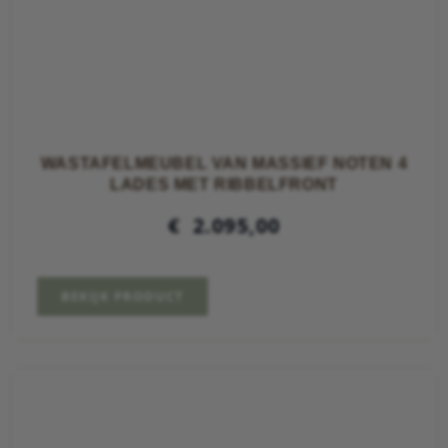
WASTAFELMEUBEL VAN MASSIEF NOTEN 4
LADES MET RIBBELFRONT
€
2.095,00
BEKIJK PRODUCT