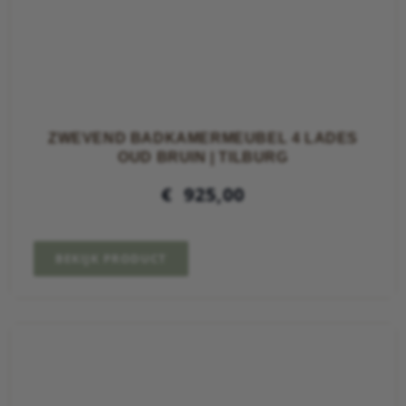
ZWEVEND BADKAMERMEUBEL 4 LADES
OUD BRUIN | TILBURG
€
925,00
BEKIJK PRODUCT