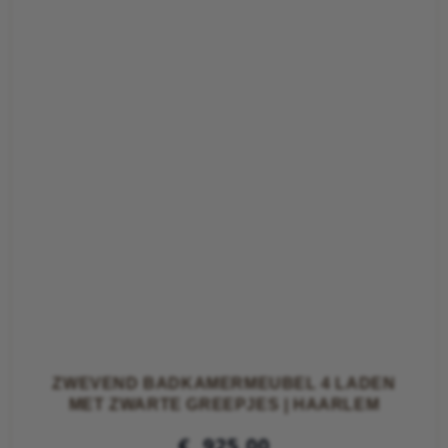
ZWEVEND BADKAMERMEUBEL 4 LADEN
MET ZWARTE GREEPJES | HAARLEM
€
925,00