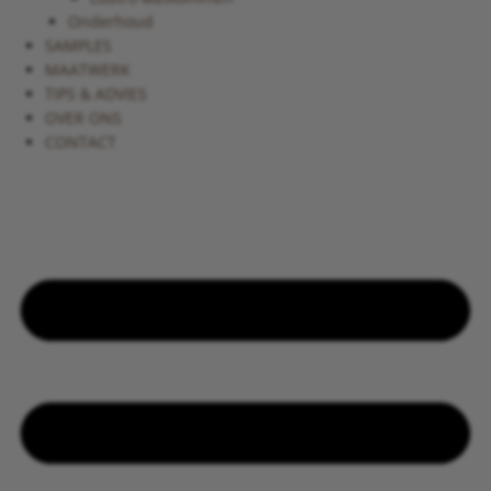
Onderhoud
SAMPLES
MAATWERK
TIPS & ADVIES
OVER ONS
CONTACT