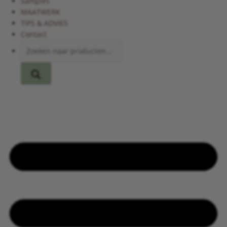
Samples
MAATWERK
TIPS & ADVIES
Contact