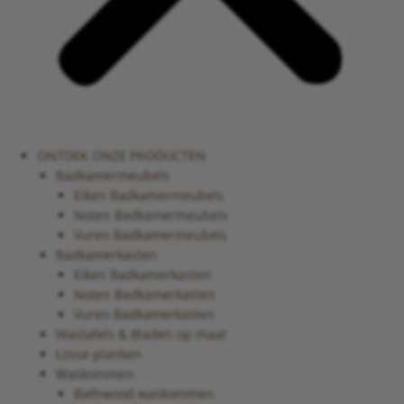
ONTDEK ONZE PRODUCTEN
Badkamermeubels
Eiken Badkamermeubels
Noten Badkamermeubels
Vuren Badkamermeubels
Badkamerkasten
Eiken Badkamerkasten
Noten Badkamerkasten
Vuren Badkamerkasten
Wastafels & Bladen op maat
Losse planken
Waskommen
Bathwood waskommen