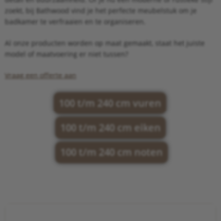
zoekt, bij Bathwood vind je het perfecte meubelstuk om je
badkamer te verfraaien en te organiseren.
Al onze producten worden op maat gemaakt, staat het juiste
model of maatvoering er niet tussen?
Vraag een offerte aan
100 t/m 240 cm vuren
100 t/m 240 cm eiken
100 t/m 240 cm noten