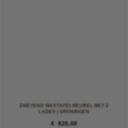
ZWEVEND WASTAFELMEUBEL MET 2
LADES | GRONINGEN
€
825,00