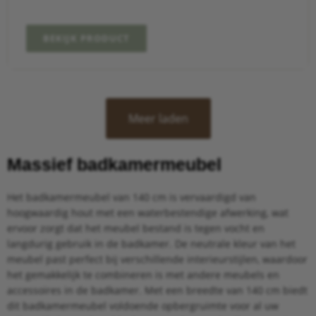
BEKIJK PRODUCT
Meer laden
Massief badkamermeubel
Het badkamermeubel van 140 cm is vervaardigd van
hoogwaardig hout met een waterbestendige afwerking, wat
ervoor zorgt dat het meubel bestand is tegen vocht en
langdurig gebruik in de badkamer. De neutrale kleur van het
meubel past perfect bij verschillende interieurstijlen, waardoor
het gemakkelijk te combineren is met andere meubels en
accessoires in de badkamer. Met een breedte van 140 cm biedt
dit badkamermeubel voldoende opbergruimte voor al uw