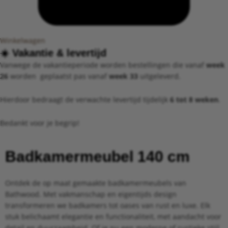
Winkelwagen
☀️ ​Vakantie &
levertijd​
Vanwege de vakantieperiode worden bestellingen die vanaf
week
26
worden geplaatst pas vanaf
week 33
uitgeleverd.
Hierdoor bedraagt de verwachte levertijd tijdelijk
6 tot 8 weken
.
Bedankt voor je begrip!
Badkamermeubel 140 cm
Ontdek de op maat gemaakte badkamermeubels van
Bathwood. Met vakmanschap en eigentijds design
transformeren we badkamers tot oases van rust en luxe. Elk
stuk belichaamt elegantie en functionaliteit, met aandacht voor
detail en duurzaamheid. Of je nu een moderne of rustieke stijl