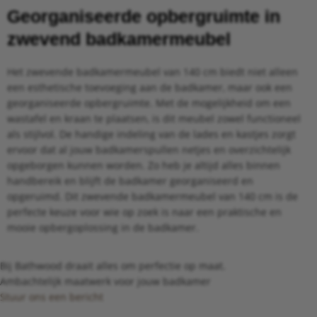
Georganiseerde opbergruimte in
zwevend badkamermeubel
Het zwevende badkamermeubel van 140 cm biedt niet alleen
een esthetische toevoeging aan de badkamer, maar ook een
georganiseerde opbergruimte. Met de mogelijkheid om een
wastafel en kraan te plaatsen, is dit meubel zowel functioneel
als stijlvol. De handige indeling van de lades en kastjes zorgt
ervoor dat al jouw badkamerspullen netjes en overzichtelijk
opgeborgen kunnen worden. Zo heb je altijd alles binnen
handbereik en blijft de badkamer georganiseerd en
opgeruimd. Dit zwevende badkamermeubel van 140 cm is de
perfecte keuze voor wie op zoek is naar een praktische en
mooie opbergoplossing in de badkamer.
Bij Bathwood draait alles om perfectie op maat.
Ambachtelijk maatwerk voor jouw badkamer
Stuur ons een bericht