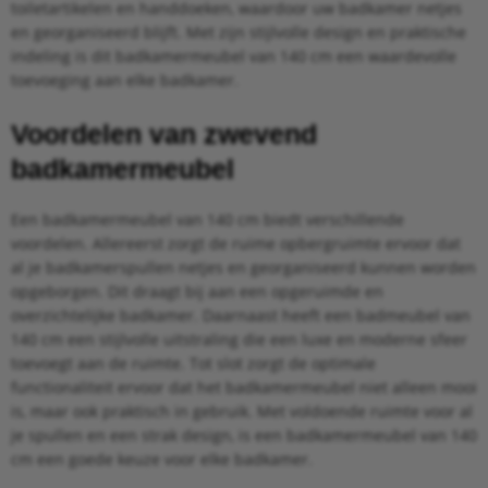
toiletartikelen en handdoeken, waardoor uw badkamer netjes
en georganiseerd blijft. Met zijn stijlvolle design en praktische
indeling is dit badkamermeubel van 140 cm een waardevolle
toevoeging aan elke badkamer.
Voordelen van zwevend
badkamermeubel
Een badkamermeubel van 140 cm biedt verschillende
voordelen. Allereerst zorgt de ruime opbergruimte ervoor dat
al je badkamerspullen netjes en georganiseerd kunnen worden
opgeborgen. Dit draagt bij aan een opgeruimde en
overzichtelijke badkamer. Daarnaast heeft een badmeubel van
140 cm een stijlvolle uitstraling die een luxe en moderne sfeer
toevoegt aan de ruimte. Tot slot zorgt de optimale
functionaliteit ervoor dat het badkamermeubel niet alleen mooi
is, maar ook praktisch in gebruik. Met voldoende ruimte voor al
je spullen en een strak design, is een badkamermeubel van 140
cm een goede keuze voor elke badkamer.