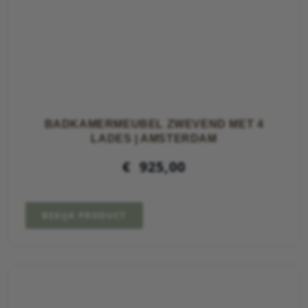
BADKAMERMEUBEL ZWEVEND MET 4
LADES | AMSTERDAM
€
925,00
BEKIJK PRODUCT