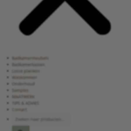
Badkamermeubels
Badkamerkasten
Losse planken
Waskommen
Onderhoud
Samples
MAATWERK
TIPS & ADVIES
Contact