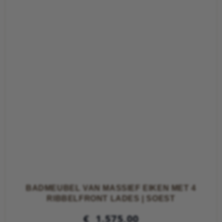
BADMEUBEL VAN MASSIEF EIKEN MET 4
RIBBELFRONT LADES | SOEST
€
1.575,00