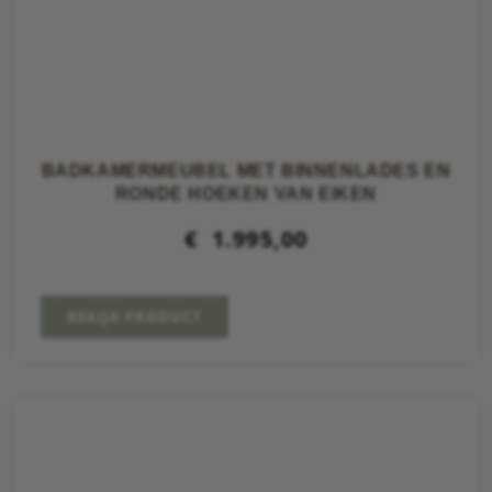
BADKAMERMEUBEL MET BINNENLADES EN
RONDE HOEKEN VAN EIKEN
€
1.995,00
BEKIJK PRODUCT