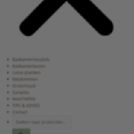
Badkamermeubels
Badkamerkasten
Losse planken
Waskommen
Onderhoud
Samples
MAATWERK
TIPS & ADVIES
Contact