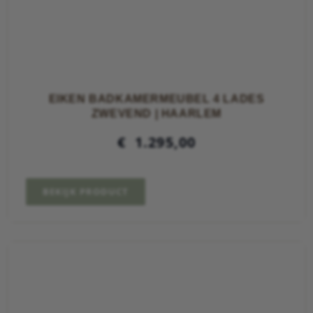
EIKEN BADKAMERMEUBEL 4 LADES
ZWEVEND | HAARLEM
€
1.295,00
BEKIJK PRODUCT