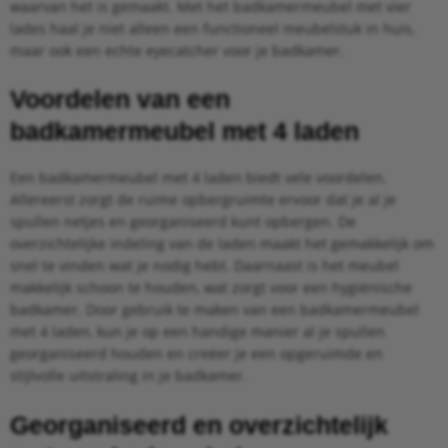
waarvan het is gemaakt. Met het badkamermeubel met vier
lades haal je niet alleen een functioneel meubelstuk in huis,
maar ook een echte eyecatcher voor je badkamer.
Voordelen van een
badkamermeubel met 4 laden
Een badkamermeubel met 4 laden biedt vele voordelen.
Allereerst zorgt de ruime opbergruimte ervoor dat je al je
spullen netjes en georganiseerd kunt opbergen. De
overzichtelijke indeling van de laden maakt het gemakkelijk om
snel te vinden wat je nodig hebt. Daarnaast is het meubel
makkelijk schoon te houden, wat zorgt voor een hygiënische
badkamer. Door gebruik te maken van een badkamermeubel
met 4 laden, kun je op een handige manier al je spullen
georganiseerd houden en creëer je een opgeruimde en
stijlvolle uitstraling in je badkamer.
Georganiseerd en overzichtelijk