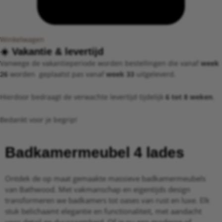
Winkelwagen
☀️ ​Vakantie &
levertijd​
Vanwege de vakantieperiode worden bestellingen die vanaf
week
26
worden geplaatst pas vanaf
week 33
uitgeleverd.
Hierdoor bedraagt de verwachte levertijd tijdelijk
6 tot 8 weken
.
Bedankt voor je begrip!
Badkamermeubel 4 lades
Ontdek de op maat gemaakte massieve badkamermeubels
van Bathwood. Met vakmanschap en eigentijds design
transformeren we badkamers tot oases van rust en luxe. Elk
stuk belichaamt elegantie en functionaliteit, met aandacht
voor detail en duurzaamheid. Of je nu een moderne of