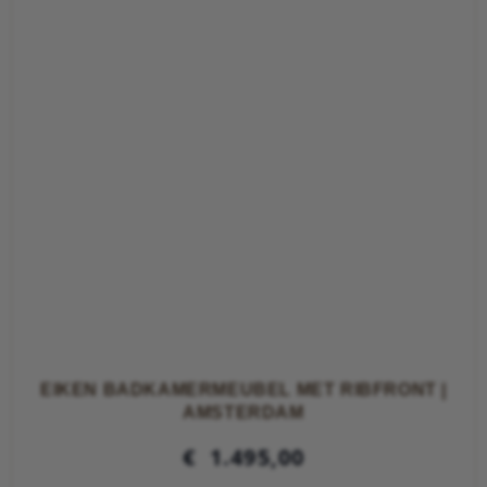
EIKEN BADKAMERMEUBEL MET RIBFRONT |
AMSTERDAM
€
1.495,00