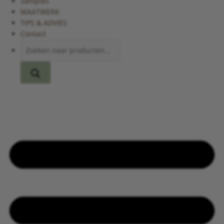
Samples
MAATWERK
TIPS & ADVIES
Contact