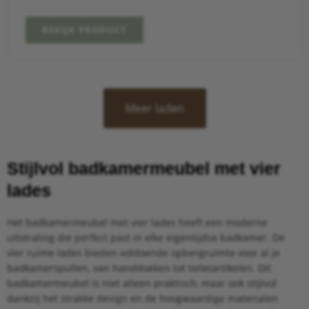
BEKIJK PRODUCT
Meer laden
Stijlvol badkamermeubel met vier
lades
Het badkamermeubel met vier lades heeft een moderne
uitstraling die perfect past in elke eigentijdse badkamer. De
vier ruime lades bieden voldoende opbergruimte voor al je
badkamerspullen, van handdoeken tot toiletartikelen. Dit
badkamermeubel is niet alleen praktisch, maar ook stijlvol
dankzij het strakke design en de hoogwaardige materialen