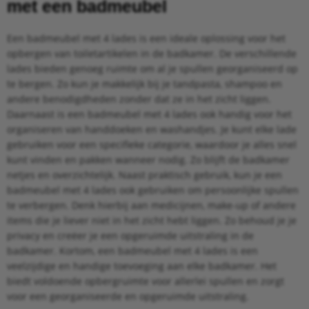
met een badmeubel
Een badmeubel met 4 lades is een ideale oplossing voor het
opbergen van toiletartikelen in de badkamer. De verschillende
lades bieden genoeg ruimte om al je spullen georganiseerd op
te bergen. Zo kun je makkelijk bij je tandpasta, shampoo en
andere benodigdheden zonder dat ze in het zicht liggen.
Daarnaast is een badmeubel met 4 lades ook handig voor het
organiseren van handdoeken en washandjes. Je kunt elke lade
gebruiken voor een specifieke categorie, waardoor je alles snel
kunt vinden en pakken wanneer nodig. Zo blijft de badkamer
netjes en overzichtelijk. Naast praktisch gebruik, kun je een
badmeubel met 4 lades ook gebruiken om persoonlijke spullen
te verbergen. Denk hierbij aan medicijnen, make-up of andere
items die je liever niet in het zicht hebt liggen. Zo behoud je je
privacy en creëer je een opgeruimde uitstraling in de
badkamer. Kortom, een badmeubel met 4 lades is een
veelzijdige en handige toevoeging aan elke badkamer. Het
biedt voldoende opbergruimte voor allerlei spullen en zorgt
voor een georganiseerde en opgeruimde uitstraling.