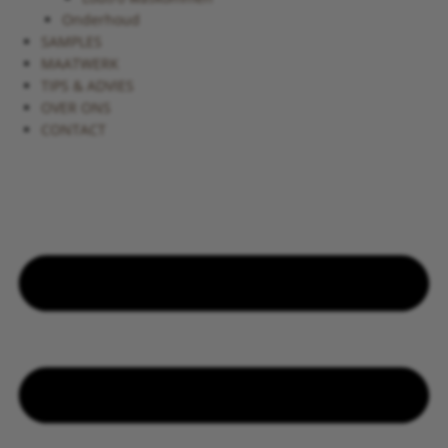
Onderhoud
SAMPLES
MAATWERK
TIPS & ADVIES
OVER ONS
CONTACT