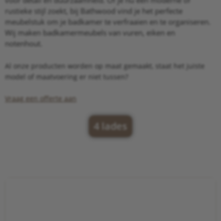
rustieke stijl zoekt, bij Bathwood vind je het perfecte
meubelstuk om je badkamer te verfraaien en te organiseren.
Wij maken badkamermeubels van vuren, eiken en
notenhout.
Al onze producten worden op maat gemaakt, staat het juiste
model of maatvoering er niet tussen?
Vraag een offerte aan
4 lades