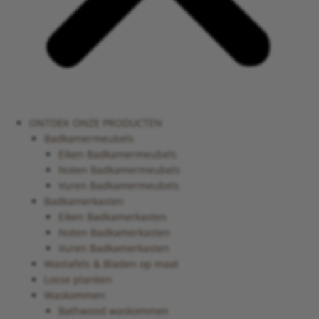
ONTDEK ONZE PRODUCTEN
Badkamermeubels
Eiken Badkamermeubels
Noten Badkamermeubels
Vuren Badkamermeubels
Badkamerkasten
Eiken Badkamerkasten
Noten Badkamerkasten
Vuren Badkamerkasten
Wastafels & Bladen op maat
Losse planken
Waskommen
Bathwood waskommen