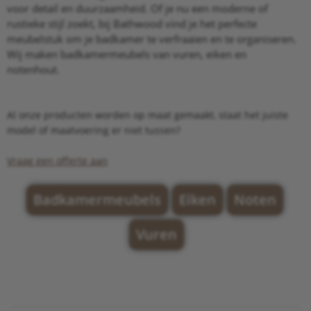
voor detail en duurzaamheid. Of je nu een moderne of
rustieke stijl zoekt, bij Bathwood vind je het perfecte
meubelstuk om je badkamer te verfraaien en te organiseren.
Wij maken badkamermeubels van vuren, eiken en
notenhout.
Al onze producten worden op maat gemaakt, staat het juiste
model of maatvoering er niet tussen?
Vraag een offerte aan
Badkamermeubels
Eiken
Noten
Vuren