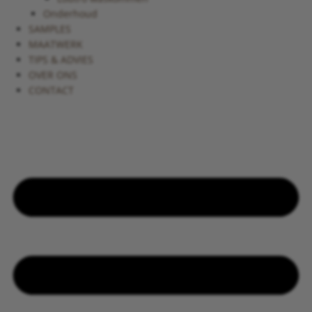
Onderhoud
SAMPLES
MAATWERK
TIPS & ADVIES
OVER ONS
CONTACT