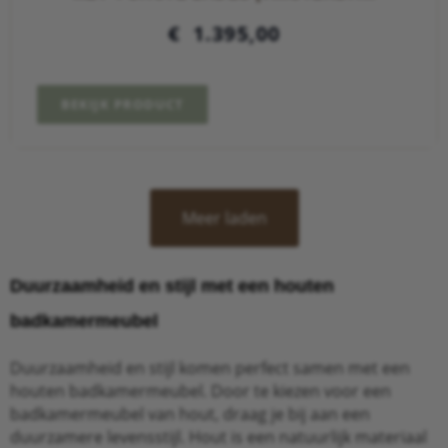
€
1.395,00
BEKIJK PRODUCT
Meer laden
Duurzaamheid en stijl met een
houten
badkamermeubel
Duurzaamheid en stijl komen perfect samen met een
houten badkamermeubel. Door te kiezen voor een
badkamermeubel van hout, draag je bij aan een
duurzamere levensstijl. Hout is een natuurlijk materiaal