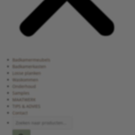
Badkamermeubels
Badkamerkasten
Losse planken
Waskommen
Onderhoud
Samples
MAATWERK
TIPS & ADVIES
Contact