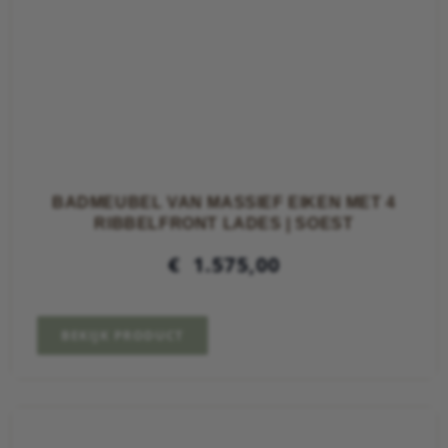
BADMEUBEL VAN MASSIEF EIKEN MET 4
RIBBELFRONT LADES | SOEST
€
1.575,00
BEKIJK PRODUCT