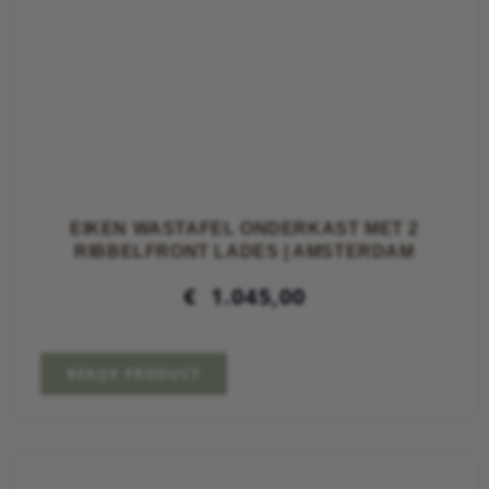
EIKEN WASTAFEL ONDERKAST MET 2
RIBBELFRONT LADES | AMSTERDAM
€
1.045,00
BEKIJK PRODUCT