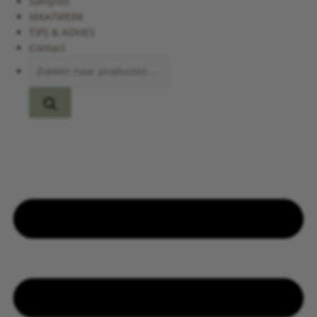
Samples
MAATWERK
TIPS & ADVIES
Contact