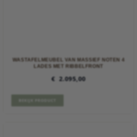
WASTAFELMEUBEL VAN MASSIEF NOTEN 4
LADES MET RIBBELFRONT
€
2.095,00
BEKIJK PRODUCT