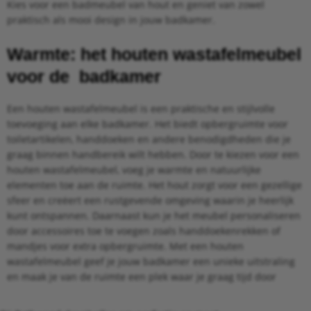
Kies voor een badmeubel van hout en geniet van zowel
praktisch als mooi design in jouw badkamer.
Warmte: het houten wastafelmeubel
voor de badkamer
Een houten wastafelmeubel is een praktische en stijlvolle
toevoeging aan elke badkamer. Het biedt opbergruimte voor
toiletartikelen, handdoeken en andere benodigdheden die je
graag binnen handbereik wilt hebben. Door te kiezen voor een
houten wastafelmeubel, voeg je warmte en natuurlijke
elementen toe aan de ruimte. Het hout zorgt voor een gezellige
sfeer en creëert een rustgevende omgeving waarin je heerlijk
kunt ontspannen. Daarnaast kun je het meubel personaliseren
door accessoires toe te voegen zoals handdoekenrekken of
mandjes voor extra opbergruimte. Met een houten
wastafelmeubel geef je jouw badkamer een unieke uitstraling
en maak je van de ruimte een plek waar je graag tijd door