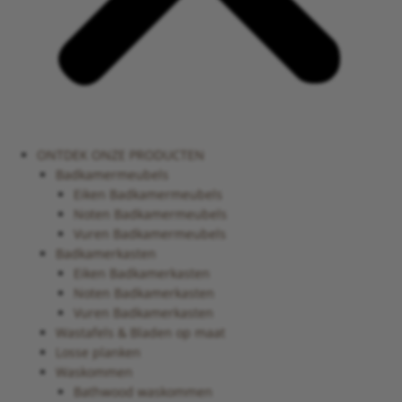
ONTDEK ONZE PRODUCTEN
Badkamermeubels
Eiken Badkamermeubels
Noten Badkamermeubels
Vuren Badkamermeubels
Badkamerkasten
Eiken Badkamerkasten
Noten Badkamerkasten
Vuren Badkamerkasten
Wastafels & Bladen op maat
Losse planken
Waskommen
Bathwood waskommen