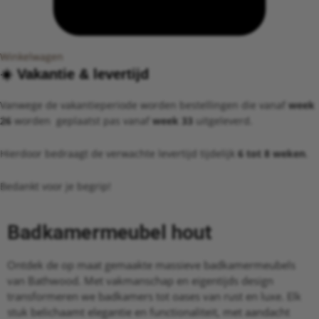
Winkelwagen
☀️ ​Vakantie &
levertijd​
Vanwege de vakantieperiode worden bestellingen die vanaf
week
26
worden geplaatst pas vanaf
week 33
uitgeleverd.
Hierdoor bedraagt de verwachte levertijd tijdelijk
6 tot 8 weken
.
Bedankt voor je begrip!
Badkamermeubel hout
Ontdek de op maat gemaakte massieve badkamermeubels
van Bathwood. Met vakmanschap en eigentijds design
transformeren we badkamers tot oases van rust en luxe. Elk
stuk belichaamt elegantie en functionaliteit, met aandacht