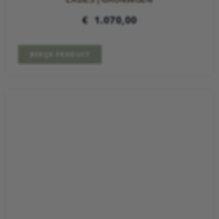
€
1.070,00
BEKIJK PRODUCT