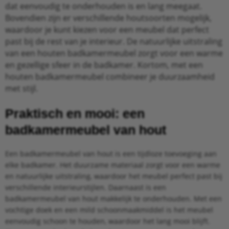
dat eenvoudig te onderhouden is en lang meegaat.
Bovendien zijn er verschillende houtsoorten mogelijk,
waardoor je kunt kiezen voor een meubel dat perfect
past bij de rest van je interieur. De natuurlijke uitstraling
van een houten badkamermeubel zorgt voor een warme
en gezellige sfeer in de badkamer. Kortom, met een
houten badkamermeubel combineer je duurzaamheid
met stijl.
Praktisch en mooi: een
badkamermeubel van hout
Een badkamermeubel van hout is een tijdloze toevoeging aan
elke badkamer. Het duurzame materiaal zorgt voor een warme
en natuurlijke uitstraling, waardoor het meubel perfect past bij
verschillende interieurstijlen. Daarnaast is een
badkamermeubel van hout makkelijk te onderhouden. Met een
vochtige doek en een mild schoonmaakmiddel is het meubel
eenvoudig schoon te houden, waardoor het lang mooi blijft.