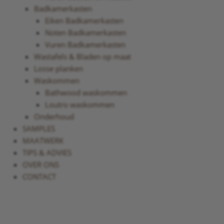
Badkamerkasten
Eiken Badkamerkasten
Noten Badkamerkasten
Vuren Badkamerkasten
Wastafels & Bladen op maat
Losse planken
Waskommen
Bathwood waskommen
Loutro waskommen
Onderhoud
SAMPLES
MAATWERK
TIPS & ADVIES
OVER ONS
CONTACT