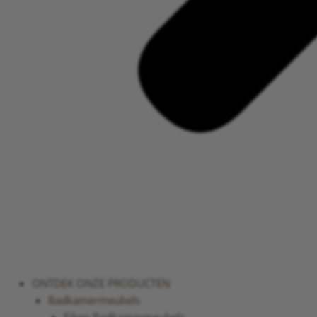
ONTDEK ONZE PRODUCTEN
Badkamermeubels
Eiken Badkamermeubels