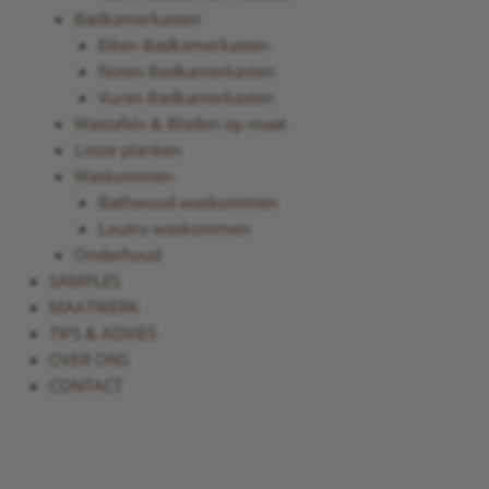
Badkamerkasten
Eiken Badkamerkasten
Noten Badkamerkasten
Vuren Badkamerkasten
Wastafels & Bladen op maat
Losse planken
Waskommen
Bathwood waskommen
Loutro waskommen
Onderhoud
SAMPLES
MAATWERK
TIPS & ADVIES
OVER ONS
CONTACT