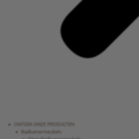
ONTDEK ONZE PRODUCTEN
Badkamermeubels
Eiken Badkamermeubels