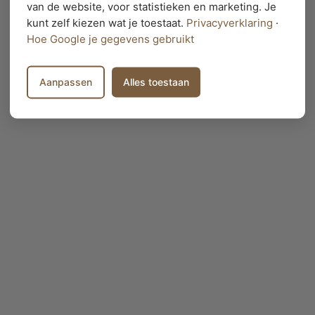
van de website, voor statistieken en marketing. Je
kunt zelf kiezen wat je toestaat.
Privacyverklaring
·
Hoe Google je gegevens gebruikt
Aanpassen
Alles toestaan