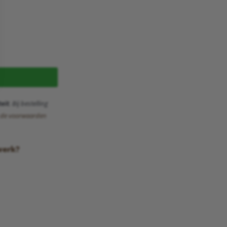
eit
. Bij bestelling
k de voorwaarden
werk?