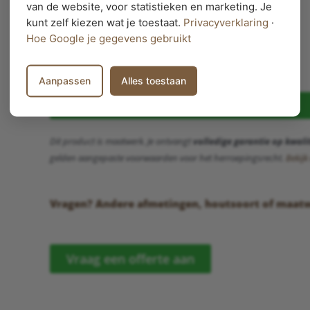
van de website, voor statistieken en marketing. Je
kunt zelf kiezen wat je toestaat.
Privacyverklaring
·
Hoe Google je gegevens gebruikt
Toevoegen aan winkelwagen
Aanpassen
Alles toestaan
Mail mij dit product
Dit product is maatwerk. Je ontvangt
volledige garantie op kwalit
gelden aangepaste voorwaarden voor het herroepingsrecht.
Bekij
Vragen? Andere afmetingen, houtsoort of maat
Vraag een offerte aan