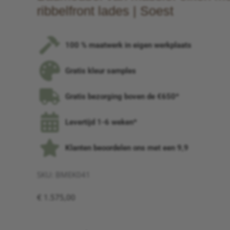
ribbelfront lades | Soest
100 % maatwerk in eigen werkplaats
Gratis kleur samples
Gratis bezorging boven de €650*
Levertijd 1-6 weken*
Klanten beoordelen ons met een 9,9
SKU:
BMEK041
€
1.575,00