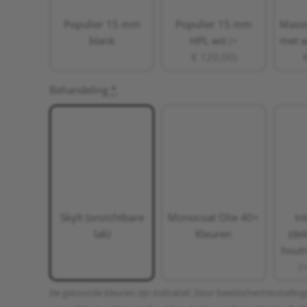
Populier 15 mm
Populier 15 mm
Massi
blank
HPL wit
(+
met 
€ 120,00)
Behandeling
*
Skylt (onzichtbare
Monocoat Olie 40+
In
lak)
Kleuren
(de
houtn
(
De getoonde kleuren zijn indicatief. Door beeldscherminstellin