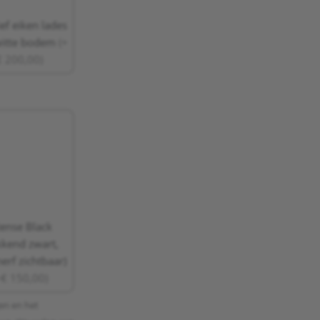
ef eiken lades
witte bodem
(+
€ 200,00)
tense Black
kkend zwart,
erf zichtbaar)
+€ 150,00)
gen en het