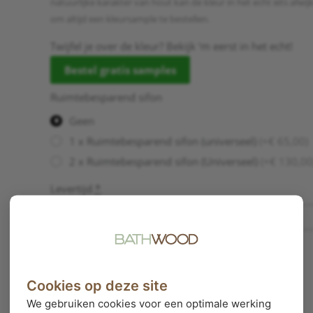
natuurlijke karakter van hout kan de kleur in het echt iets afwi
om altijd een kleursample te bestellen.
Twijfel je over de kleur? Bekijk ‘m eerst in het echt!
Bestel gratis samples
Ruimtebesparend sifon
Geen
1 x Ruimtebesparend sifon (universeel)
(+€ 65,00)
2 x Ruimtebesparend sifon (Universeel)
(+€ 130,00
Levertijd
*
Product totaal
Cookies op deze site
Opties totaal
We gebruiken cookies voor een optimale werking
Totaal