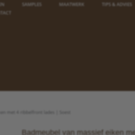
EN
SAMPLES
MAATWERK
TIPS & ADVIES
TACT
n met 4 ribbelfront lades | Soest
Badmeubel van massief eiken me