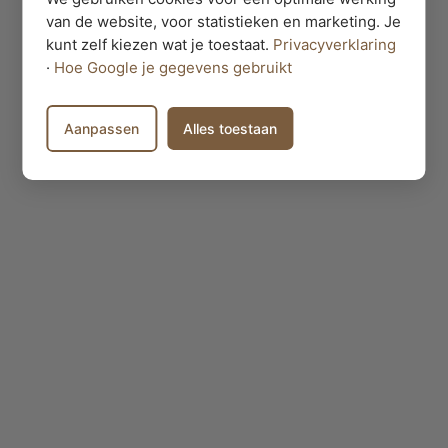
van de website, voor statistieken en marketing. Je
kunt zelf kiezen wat je toestaat.
Privacyverklaring
·
Hoe Google je gegevens gebruikt
Aanpassen
Alles toestaan