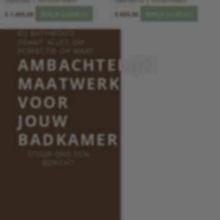
Bekijk product
Bekijk product
€
1.495,00
€
895,00
BIJ BATHWOOD
DRAAIT ALLES OM
PERFECTIE OP MAAT.
AMBACHTELIJK
MAATWERK
VOOR
JOUW
BADKAMER
STUUR ONS EEN
BERICHT