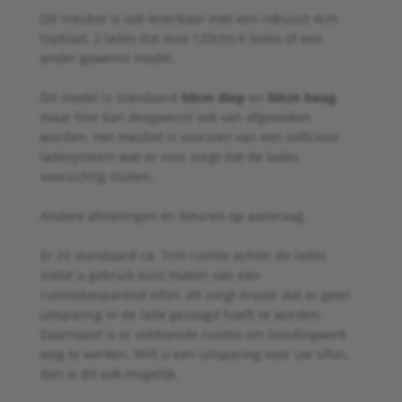
Dit meubel is ook leverbaar met een robuust 4cm
topblad, 2 lades (tot max 120cm) 6 lades of een
ander gewenst model.
Dit model is standaard
50cm diep
en
50cm hoog
,
maar hier kan desgwenst ook van afgeweken
worden. Het meubel is voorzien van een softclose
ladesysteem wat er voor zorgt dat de lades
voorzichtig sluiten.
Andere afmetingen en kleuren op aanvraag.
Er zit standaard ca. 7cm ruimte achter de lades
zodat u gebruik kunt maken van een
ruimtebesparend sifon, dit zorgt ervoor dat er geen
uitsparing in de lade gezaagd hoeft te worden.
Daarnaast is er voldoende ruimte om leindingwerk
weg te werken. Wilt u een uitsparing voor uw sifon,
dan is dit ook mogelijk.