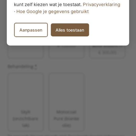
kunt zelf kiezen wat je toestaat.
Privacyverklaring
·
Hoe Google je gegevens gebruikt
Aanpassen
Alles toestaan
Populier 15
Populier 15
Massief noten
mm blank
mm HPL wit
(+
lades met
€ 120,00)
witte bodem
(+
€ 300,00)
Behandeling
*
Skylt
Monocoat
(onzichtbare
Pure (blanke
lak)
olie)