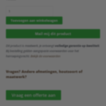
Toevoegen aan winkelwagen
Mail mij dit product
Dit product is maatwerk. Je ontvangt
volledige garantie op kwaliteit
.
Bij bestelling gelden aangepaste voorwaarden voor het
herroepingsrecht.
Bekijk de voorwaarden
Vragen? Andere afmetingen, houtsoort of
maatwerk?
Vraag een offerte aan