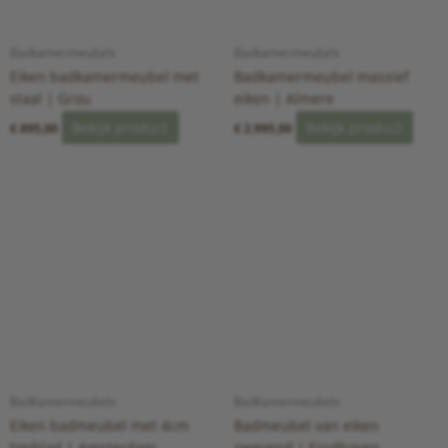
Badkamermeubels
Badkamermeubels
Eiken badkamermeubel met
Badkamermeubel massief
staal | Grou
eiken | Almere
Bekijk product
Bekijk product
€
895,00
€
2.995,00
Badkamermeubels
Badkamermeubels
Eiken badmeubel met 4cm
Badmeubel van eiken
topblad | Amsterdam
zwevend | Eindhoven