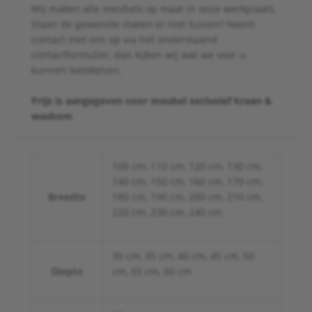
Wij maken alle meubels op maat in onze werkplaats.
Staan de gewenste maten er niet tussen? Neem
contact met ons op via het onderstaand
contactformulier, dan kijken wij wat we voor u
kunnen betekenen.
Prijs is aangegeven voor meubel exclusief kraan &
waskom
100 cm, 110 cm, 120 cm, 130 cm,
140 cm, 150 cm, 160 cm, 170 cm,
Breedte
180 cm, 190 cm, 200 cm, 210 cm,
220 cm, 230 cm, 240 cm
30 cm, 35 cm, 40 cm, 45 cm, 50
Diepte
cm, 55 cm, 60 cm