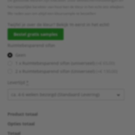
De getoonde kleuren zijn indicatief. Door beeldscherminstellingen en
het natuurlijke karakter van hout kan de kleur in het echt iets afwijken.
We raden aan om altijd een kleursample te bestellen
Twijfel je over de kleur? Bekijk ‘m eerst in het echt!
Bestel gratis samples
Ruimtebesparend sifon
Geen
1 x Ruimtebesparend sifon (universeel)
(+€ 65,00)
2 x Ruimtebesparend sifon (Universeel)
(+€ 130,00)
Levertijd
*
Product totaal
Opties totaal
Totaal