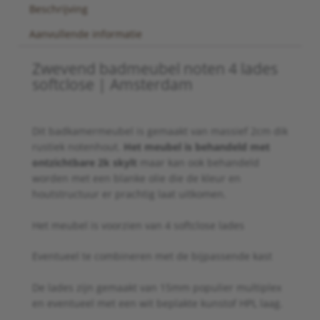
Beschrijving
Aanvullende informatie
Zwevend badmeubel noten 4 lades
softclose | Amsterdam
Dit badkamermeubel is gemaakt van massief 2cm dik
rustiek notenhout.
Het meubel is behandeld met
ontzichtbare 2k skylt
maar kan ook behandeld
worden met een blanke olie die de kleur en
houtstructuur er prachtig laat uitkomen.
Het meubel is voorzien van 4 softclose lades
Eventueel te combineren met de bijpassende kast
De lades zijn gemaakt van 15mm populier multiplex
en eventueel met een wit beplakte kunstof HPL laag.