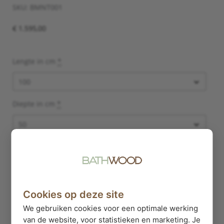
SKU:
BMNT001
€
1.595,00
Badkamermeubel
Lengte in cm
*
zwevend
noten
4
Diepte in cm
*
lades
skylt
|
Amsterdam
Hoogte in cm
*
aantal
Op aanvraag aanpasbaar
Cookies op deze site
Materiaal Lades
*
We gebruiken cookies voor een optimale werking
van de website, voor statistieken en marketing. Je