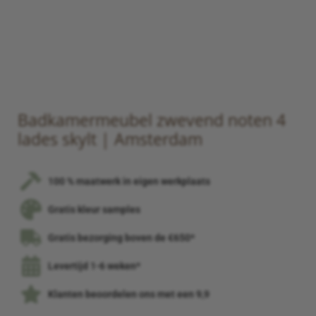
Badkamermeubel zwevend noten 4
lades skylt | Amsterdam
100 % maatwerk in eigen werkplaats
Gratis kleur samples
Gratis bezorging boven de €650*
Levertijd 1-6 weken*
Klanten beoordelen ons met een 9,9