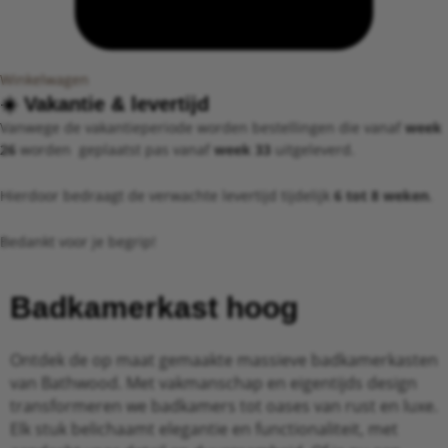
Winkelwagen
☀️ ​Vakantie &
levertijd​
Vanwege de vakantieperiode worden bestellingen die vanaf
week
26
worden geplaatst pas vanaf
week 33
uitgeleverd.
Hierdoor bedraagt de verwachte levertijd tijdelijk
6 tot 8 weken
.
Bedankt voor je begrip!
Badkamerkast hoog
Ontdek de op maat gemaakte massieve badkamerkasten
van Bathwood. Met vakmanschap en eigentijds design
transformeren we badkamers tot oases van rust en luxe.
Elk stuk belichaamt elegantie en functionaliteit, met