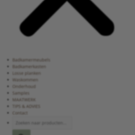
Badkamermeubels
Badkamerkasten
Losse planken
Waskommen
Onderhoud
Samples
MAATWERK
TIPS & ADVIES
Contact