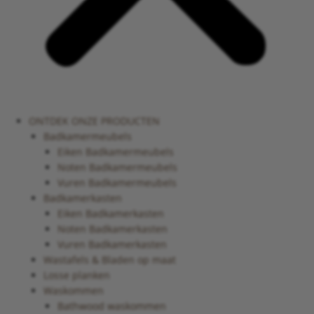
ONTDEK ONZE PRODUCTEN
Badkamermeubels
Eiken Badkamermeubels
Noten Badkamermeubels
Vuren Badkamermeubels
Badkamerkasten
Eiken Badkamerkasten
Noten Badkamerkasten
Vuren Badkamerkasten
Wastafels & Bladen op maat
Losse planken
Waskommen
Bathwood waskommen