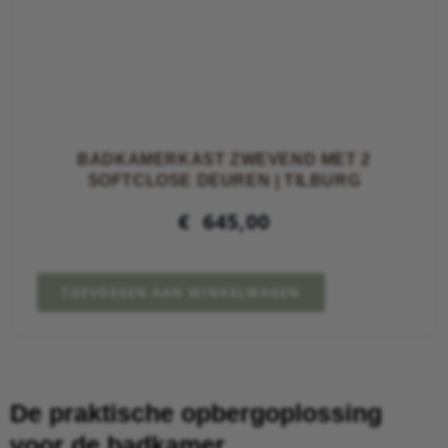
BADKAMERKAST ZWEVEND MET 2
SOFTCLOSE DEUREN | TILBURG
€
645,00
TOEVOEGEN AAN WINKELWAGEN
De praktische opbergoplossing
voor de badkamer