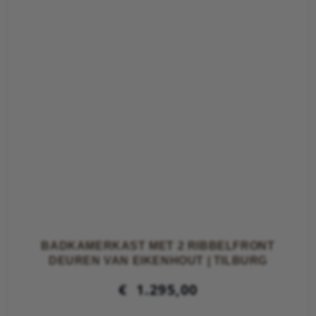
BADKAMERKAST MET 2 RIBBELFRONT
DEUREN VAN EIKENHOUT | TILBURG
€
1.295,00