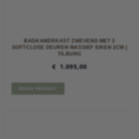
BADKAMERKAST ZWEVEND MET 2
SOFTCLOSE DEUREN MASSIEF EIKEN 2CM |
TILBURG
€
1.095,00
BEKIJK PRODUCT