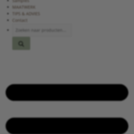
Samples
MAATWERK
TIPS & ADVIES
Contact