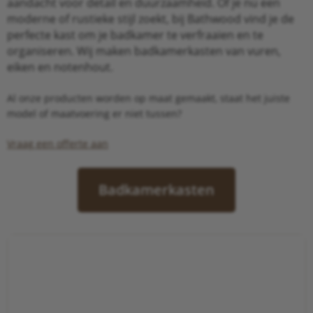
aandacht voor detail en duurzaamheid. Of je nu een
moderne of rustieke stijl zoekt, bij Bathwood vind je de
perfecte kast om je badkamer te verfraaien en te
organiseren. Wij maken badkamerkasten van vuren,
eiken en notenhout.
Al onze producten worden op maat gemaakt, staat het juiste
model of maatvoering er niet tussen?
Vraag een offerte aan
Badkamerkasten