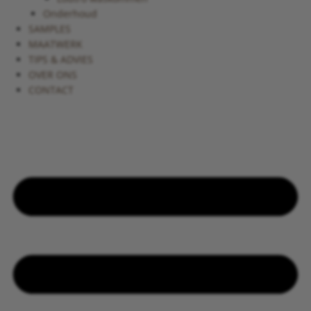
Onderhoud
SAMPLES
MAATWERK
TIPS & ADVIES
OVER ONS
CONTACT