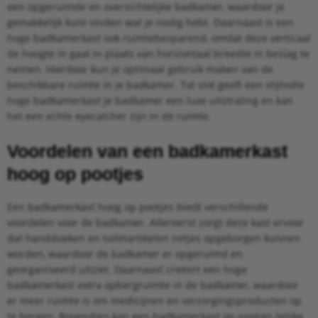
een opgeruimde en overzichtelijke badkamer, waardoor je
gemakkelijk kunt vinden wat je nodig hebt. Daarnaast is een
hoge badkamerkast ook ruimtebesparend, omdat deze verticaal
de hoogte in gaat in plaats van horizontaal breedte in beslag te
nemen. Hierdoor kun je optimaal gebruik maken van de
beschikbare ruimte in je badkamer. Tot slot geeft een stijlvolle
hoge badkamerkast je badkamer een luxe uitstraling en kan
het een echte eyecatcher zijn in de ruimte.
Voordelen van een badkamerkast
hoog op pootjes
Een badkamerkast hoog op pootjes biedt verschillende
voordelen voor de badkamer. Allereerst zorgt deze kast ervoor
dat handdoeken en toiletartikelen netjes opgeborgen kunnen
worden, waardoor de badkamer er opgeruimd en
georganiseerd uitziet. Daarnaast creëert een hoge
badkamerkast extra opbergruimte in de badkamer, waardoor
er meer ruimte is om medicijnen en verzorgingsproducten op
te bergen. Bovendien kan een badkamerkast op pootjes lelijke