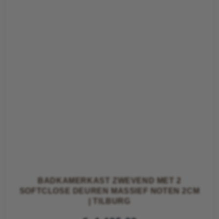
BADKAMERKAST ZWEVEND MET 2
SOFTCLOSE DEUREN MASSIEF NOTEN 2CM
| TILBURG