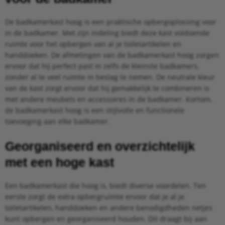
De badkamerkast hoog is een praktische opbergoplossing voor
in de badkamer. Met zijn indeling biedt deze kast voldoende
ruimte voor het opbergen van al je toiletartikelen en
handdoeken. De afmetingen van de badkamerkast hoog zorgen
ervoor dat hij perfect past in zelfs de kleinste badkamers,
zonder al te veel ruimte in beslag te nemen. De neutrale kleur
van de kast zorgt ervoor dat hij gemakkelijk te combineren is
met andere meubels en accessoires in de badkamer. Kortom,
de badkamerkast hoog is een stijlvolle en functionele
toevoeging aan elke badkamer.
Georganiseerd en overzichtelijk
met een hoge kast
Een badkamerkast die hoog is, biedt diverse voordelen. Ten
eerste zorgt de extra opbergruimte ervoor dat je al je
toiletartikelen, handdoeken en andere benodigdheden netjes
kunt opbergen en georganiseerd houden. Dit draagt bij aan