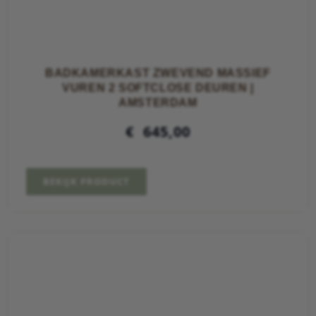
BADKAMERKAST ZWEVEND MASSIEF
VUREN 2 SOFTCLOSE DEUREN |
AMSTERDAM
€
645,00
BEKIJK PRODUCT