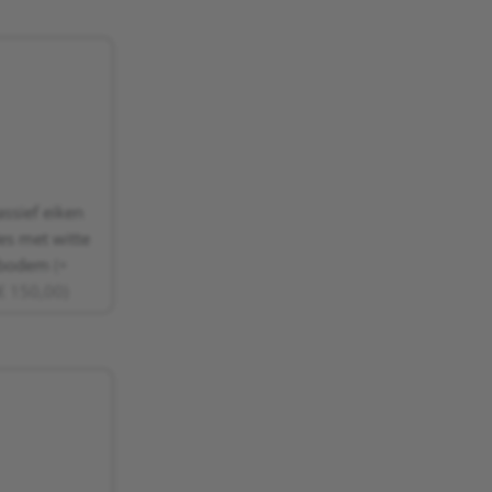
ssief eiken
es met witte
bodem
(+
€ 150,00)