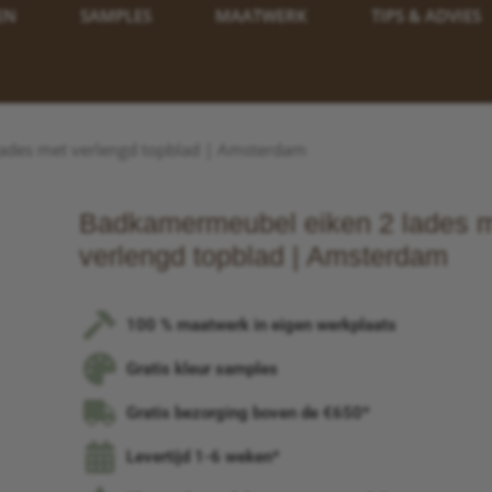
EN
SAMPLES
MAATWERK
TIPS & ADVIES
ades met verlengd topblad | Amsterdam
Badkamermeubel eiken 2 lades 
verlengd topblad | Amsterdam
100 % maatwerk in eigen werkplaats
Gratis kleur samples
Gratis bezorging boven de €650*
Levertijd 1-6 weken*