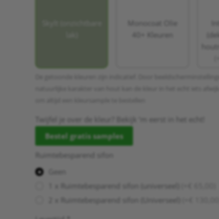
Skylt (onzichtbare
Monocoat Olie
In
lak)
40+ Kleuren
(de
houtn
(
De getoonde kleuren zijn indicatief. Door beeldscherminstellin
natuurlijke karakter van hout kan de kleur in het echt iets afwi
om altijd een kleursample te bestellen
Twijfel je over de kleur? Bekijk ‘m eerst in het echt!
Bestel gratis samples
Ruimtebesparend sifon
Geen
1 x Ruimtebesparend sifon (universeel)
(+€ 65,00)
2 x Ruimtebesparend sifon (Universeel)
(+€ 130,00