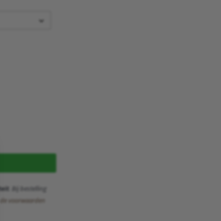
eit
. Bij bestelling
k de voorwaarden