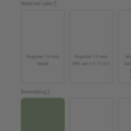
Materiaal Lades
*
Populier 15 mm
Populier 15 mm
Ma
blank
HPL wit
(+€ 70,00)
lad
Behandeling
*