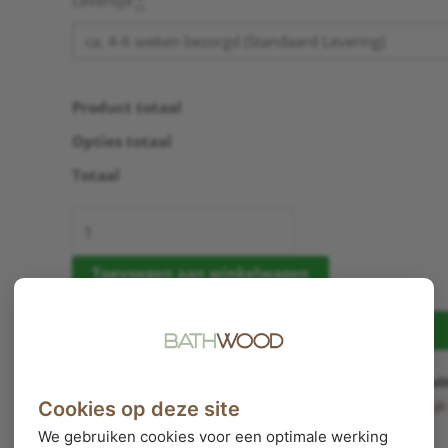
Levertijd
*
Product totaal
Opties totaal
Totaal
Toevoegen aan winkelwagen
Mail mij dit product
Dit product is maatwerk. Je ontvangt
volledige garantie op kwalit
Cookies op deze site
gelden aangepaste voorwaarden voor het herroepingsrecht.
Bekij
We gebruiken cookies voor een optimale werking