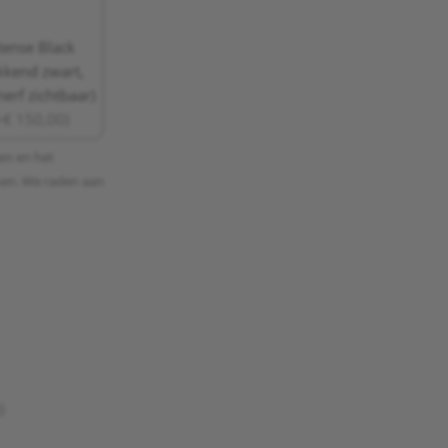
tense Black
kkend zwart,
erf zichtbaar)
+€ 150,00)
gen en het
jken. We raden aan
)