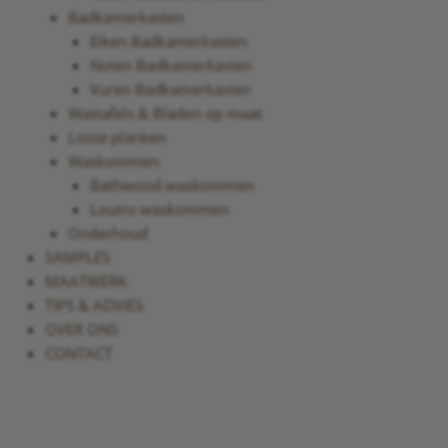
Badkamerkasten
Eiken Badkamerkasten
Noten Badkamerkasten
Vuren Badkamerkasten
Wastafels & Bladen op maat
Losse planken
Waskommen
Bathwood waskommen
Loutro waskommen
Onderhoud
SAMPLES
MAATWERK
TIPS & ADVIES
OVER ONS
CONTACT