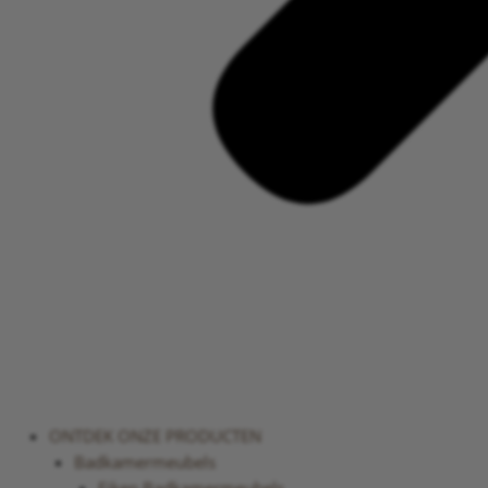
ONTDEK ONZE PRODUCTEN
Badkamermeubels
Eiken Badkamermeubels