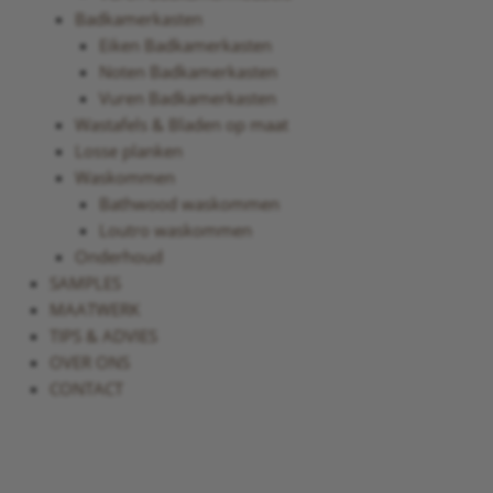
Badkamerkasten
Eiken Badkamerkasten
Noten Badkamerkasten
Vuren Badkamerkasten
Wastafels & Bladen op maat
Losse planken
Waskommen
Bathwood waskommen
Loutro waskommen
Onderhoud
SAMPLES
MAATWERK
TIPS & ADVIES
OVER ONS
CONTACT