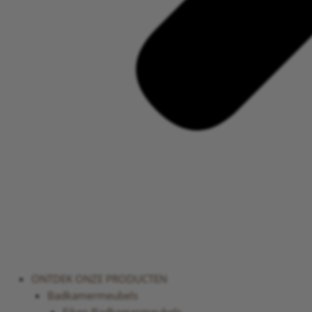
ONTDEK ONZE PRODUCTEN
Badkamermeubels
Eiken Badkamermeubels