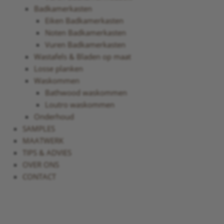
Badkamerkasten
Eiken Badkamerkasten
Noten Badkamerkasten
Vuren Badkamerkasten
Wastafels & Bladen op maat
Losse planken
Waskommen
Bathwood waskommen
Loutro waskommen
Onderhoud
SAMPLES
MAATWERK
TIPS & ADVIES
OVER ONS
CONTACT