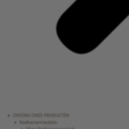
ONTDEK ONZE PRODUCTEN
Badkamermeubels
Eiken Badkamermeubels