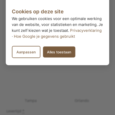
Cookies op deze site
We gebruiken cookies voor een optimale werking
van de website, voor statistieken en marketing. Je
kunt zelf kiezen wat je toestaat.
Privacyverklaring
·
Hoe Google je gegevens gebruikt
Cirini
Swing
Aanpassen
Alles toestaan
Tampa
Orlando
Levertijd
*