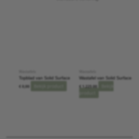
Wastafels
Wastafels
Topblad van Solid Surface
Wastafel van Solid Surface
Bekijk product
Bekijk
€
0,00
€
1.225,00
product