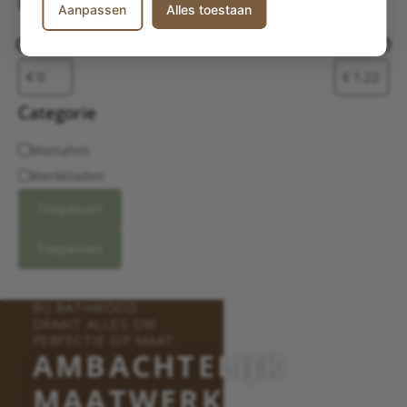
Prijs
Aanpassen
Alles toestaan
Categorie
Wastafels
Werkbladen
Toepassen
Toepassen
BIJ BATHWOOD
DRAAIT ALLES OM
PERFECTIE OP MAAT.
AMBACHTELIJK
MAATWERK