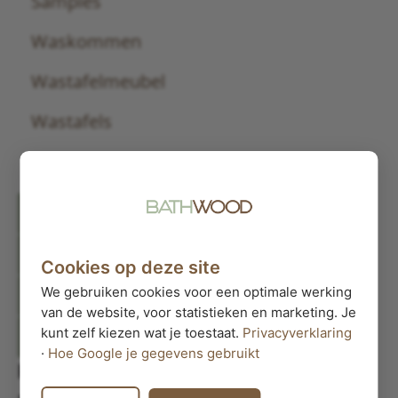
Samples
Waskommen
Wastafelmeubel
Wastafels
Werkbladen
Filter producten
Sluiten
Cookies op deze site
We gebruiken cookies voor een optimale werking
Filter producten
van de website, voor statistieken en marketing. Je
kunt zelf kiezen wat je toestaat.
Privacyverklaring
Sluiten
·
Hoe Google je gegevens gebruikt
Filters