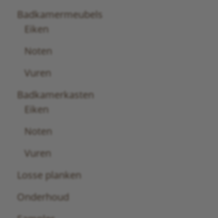
Badkamermeubels
Eiken
Noten
Vuren
Badkamerkasten
Eiken
Noten
Vuren
Losse planken
Onderhoud