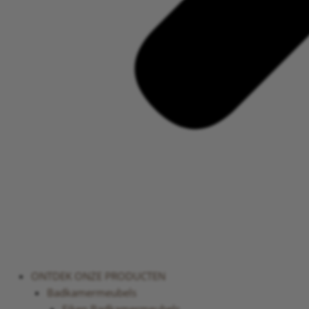
ONTDEK ONZE PRODUCTEN
Badkamermeubels
Eiken Badkamermeubels