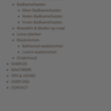
Badkamerkasten
Eiken Badkamerkasten
Noten Badkamerkasten
Vuren Badkamerkasten
Wastafels & Bladen op maat
Losse planken
Waskommen
Bathwood waskommen
Loutro waskommen
Onderhoud
SAMPLES
MAATWERK
TIPS & ADVIES
OVER ONS
CONTACT