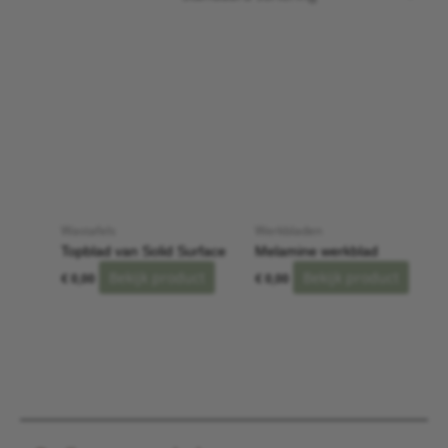
Wastafels
Werkbladen
Topblad van Solid Surface
Melamine werkblad
Bekijk product
Bekijk product
€
0,00
€
0,00