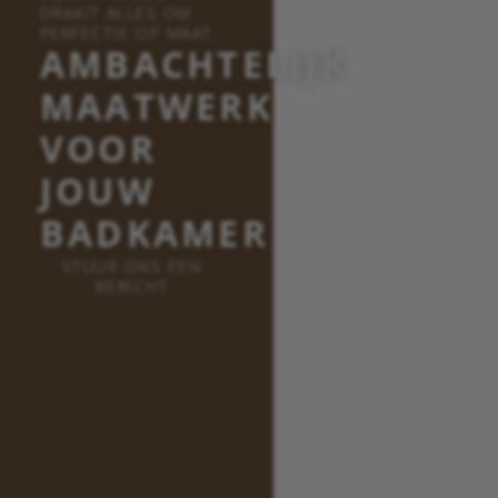
DRAAIT ALLES OM
PERFECTIE OP MAAT.
AMBACHTELIJK
MAATWERK
VOOR
JOUW
BADKAMER
STUUR ONS EEN
BERICHT