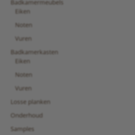
Badkamermeubels
Eiken
Noten
Vuren
Badkamerkasten
Eiken
Noten
Vuren
Losse planken
Onderhoud
Samples