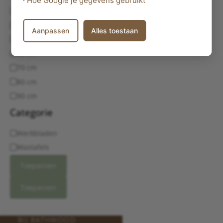
120 cm
100 cm
Aanpassen
Alles toestaan
110 cm
60 cm
70 cm
80 cm
90 cm
Categorie
Werkbladen
Wastafels
Toepassen
Toepassen
BIJ BATHWOOD