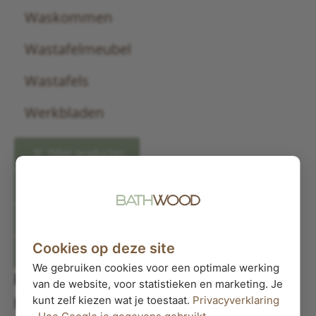
Waskommen
Wastafelmeubel
Wastafels
Werkbladen
Filter producten
Sluiten
Filter producten
Cookies op deze site
Sluiten
We gebruiken cookies voor een optimale werking
Filters
van de website, voor statistieken en marketing. Je
kunt zelf kiezen wat je toestaat.
Privacyverklaring
Behandeling
·
Hoe Google je gegevens gebruikt