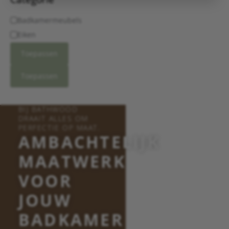
Badkamermeubels
Eiken
Toepassen
Toepassen
BIJ BATHWOOD
DRAAIT ALLES OM
PERFECTIE OP MAAT.
AMBACHTELIJK
MAATWERK
VOOR
JOUW
BADKAMER