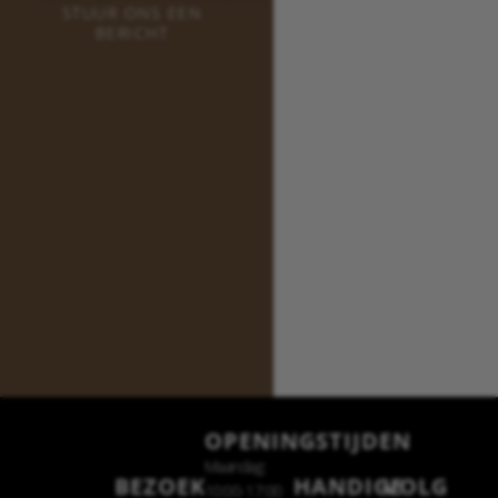
STUUR ONS EEN
BERICHT
OPENINGSTIJDEN
Maandag:
BEZOEK
HANDIGE
VOLG
10:00-17:00