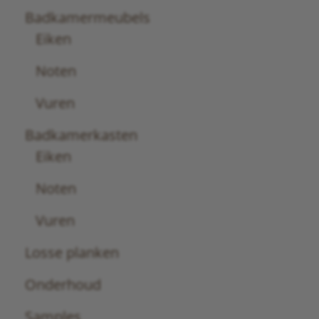
Badkamermeubels
Eiken
Noten
Vuren
Badkamerkasten
Eiken
Noten
Vuren
Losse planken
Onderhoud
Samples