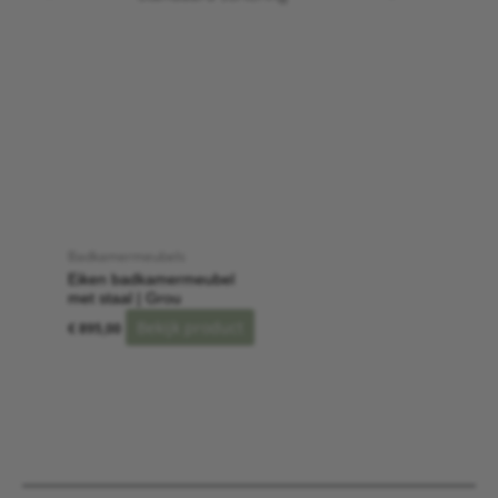
Badkamermeubels
Eiken badkamermeubel
met staal | Grou
Bekijk product
€
895,00